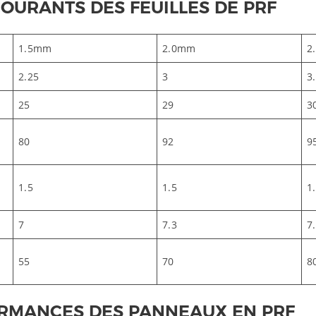
URANTS DES FEUILLES DE PRF
1.5mm
2.0mm
2
2.25
3
3
25
29
3
80
92
9
1.5
1.5
1
7
7.3
7
55
70
8
ORMANCES DES PANNEAUX EN PRF