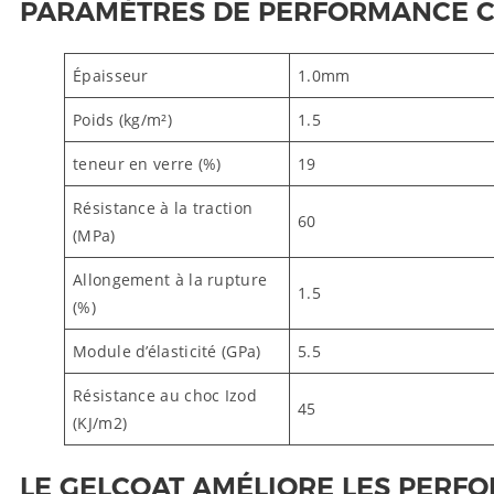
PARAMÈTRES DE PERFORMANCE CO
Épaisseur
1.0mm
Poids (kg/m²)
1.5
teneur en verre (%)
19
Résistance à la traction
60
(MPa)
Allongement à la rupture
1.5
(%)
Module d’élasticité (GPa)
5.5
Résistance au choc Izod
45
(KJ/m2)
LE GELCOAT AMÉLIORE LES PERF