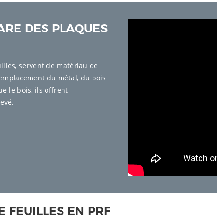
HARE DES PLAQUES
illes, servent de matériau de
remplacement du métal, du bois
 le bois, ils offrent
levé.
 FEUILLES EN PRF