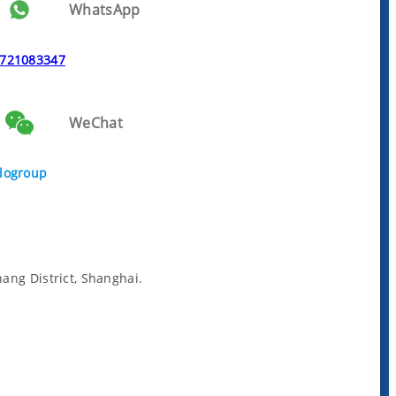
WhatsApp
721083347
WeChat
logroup
ng District, Shanghai.