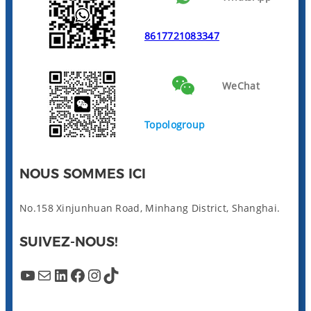
8617721083347
WeChat
Topologroup
NOUS SOMMES ICI
No.158 Xinjunhuan Road, Minhang District, Shanghai.
SUIVEZ-NOUS!
YouTube
Mail
LinkedIn
Facebook
Instagram
TikTok