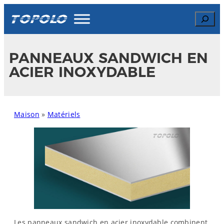
Skip
Search
to
content
PANNEAUX SANDWICH EN
ACIER INOXYDABLE
Maison
»
Matériels
Les panneaux sandwich en acier inoxydable combinent