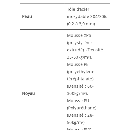
Tôle d’acier
Peau
inoxydable 304/306.
(0,2 à 3,0 mm)
Mousse XPS
(polystyrène
extrudé). (Densité :
35-50kg/m³).
Mousse PET
(polyéthylène
téréphtalate).
(Densité : 60-
Noyau
300kg/m³).
Mousse PU
(Polyuréthane).
(Densité : 28-
50kg/m³).
Mousse PVC