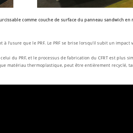
modurcissable comme couche de surface du panneau sandwich en
nt à l’usure que le PRF. Le PRF se brise lorsqu’il subit un impact 
elui du PRF, et le processus de fabrication du CFRT est plus sim
 que matériau thermoplastique, peut être entièrement recyclé, ta