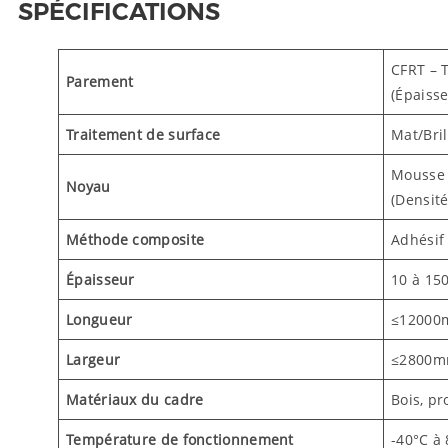
SPÉCIFICATIONS
CFRT – 
Parement
(Épaisse
Traitement de surface
Mat/Bril
Mousse 
Noyau
(Densité
Méthode composite
Adhésif 
Épaisseur
10 à 15
Longueur
≤12000
Largeur
≤2800m
Matériaux du cadre
Bois, pr
Température de fonctionnement
-40°C à