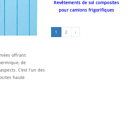
Revêtements de sol composites
pour camions frigorifiques
1
2
›
mées offrant
thermique, de
spects. C’est l’un des
osites haute