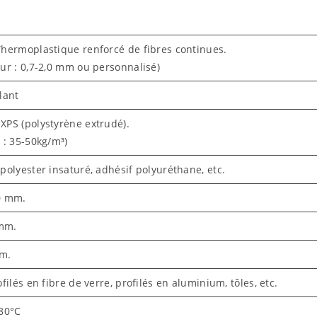
Thermoplastique renforcé de fibres continues.
ur : 0,7-2,0 mm ou personnalisé)
lant
XPS (polystyrène extrudé).
 : 35-50kg/m³)
polyester insaturé, adhésif polyuréthane, etc.
0 mm.
mm.
m.
ofilés en fibre de verre, profilés en aluminium, tôles, etc.
 80°C