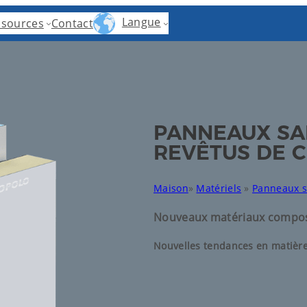
Langue
ssources
Contact
PANNEAUX SA
REVÊTUS DE C
Maison
»
Matériels
»
Panneaux 
Nouveaux matériaux compos
Nouvelles tendances en matière