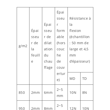
Épai
sseu
Résistance à
Épai
r
la
Épai
sseu
form
flexion
sseu
r de
able
(échantillon
r de
dilat
(hors
: 50 mm de
g/m2
la
ation
couc
large et 4,5
feuill
du
he
mm
e
chau
de
d’épaisseur)
ffage
couv
ertur
MD
TD
e)
2~5
850
2mm
6mm
10N
8N
mm
2~5
950
2mm
8mm
12N
10N