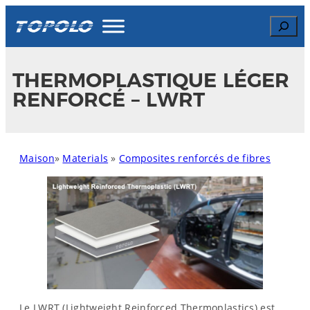
Skip
Search
to
content
THERMOPLASTIQUE LÉGER
RENFORCÉ – LWRT
Maison
»
Materials
»
Composites renforcés de fibres
Le LWRT (Lightweight Reinforced Thermoplastics) est