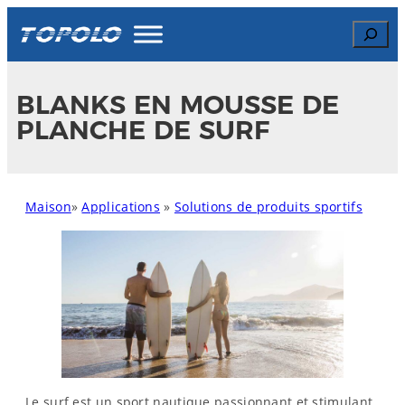
Skip
Search
to
content
BLANKS EN MOUSSE DE
PLANCHE DE SURF
Maison
»
Applications
»
Solutions de produits sportifs
Le surf est un sport nautique passionnant et stimulant