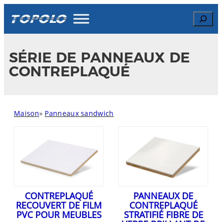
Skip
Search
to
content
SÉRIE DE PANNEAUX DE
CONTREPLAQUÉ
Maison
»
Panneaux sandwich
CONTREPLAQUÉ
PANNEAUX DE
RECOUVERT DE FILM
CONTREPLAQUÉ
PVC POUR MEUBLES
STRATIFIÉ FIBRE DE